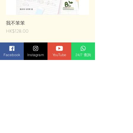
我不笨笨
價格
HK$128.00
中心地址: 九龍油麻地彌敦道
Facebook
Instagram
YouTube
24/7 查詢
337-339號金滿樓13樓F室(永
安百貨旁)
電郵:
info@boazeducation.com.hk
電話:
(852) 3996 9810
傳真:
(852) 3460 2955
Whatsapp:
(852) 9337 7023
回到最上
版權所有 © 自 2013 Boaz International Education Institute Ltd. 保留所有權利。
本網站的任何
部分均不得以任何形式或任何方式複制、分發或傳播，包括影印、錄音、
或其他電子或機械方式，未經博雅思教育中心有限公司事先書面許可。如需許可請求，請聯