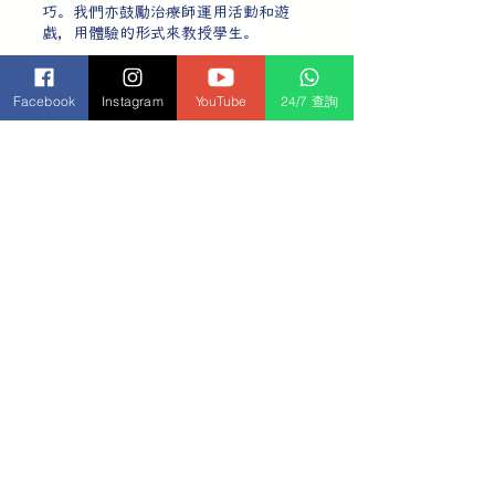
巧。我們亦鼓勵治療師運用活動和遊
戲，用體驗的形式來教授學生。
除培訓計劃外，我們亦為讀寫障礙導師
提供在職培訓，我們會定期觀察和評估
Facebook
Instagram
YouTube
24/7 查詢
學生訓練的情況，從而提升課堂的教學
質素。在整個培訓過程中，我們會為所
有讀寫障礙治療師提供教學指導，我們
亦鼓勵治療師在教學上有需要時尋求協
助。我們中心亦會定期提供讀寫障礙導
師培訓，以提高我們的教學質素，幫助
我們的治療師在個人專業上有所提升。
我們的專業培訓涵蓋一系列的主題，亦
會邀請不同領域的專業人士培訓我們的
治療師。
我成為讀寫障礙治療師之後，將
獲得哪些機會？